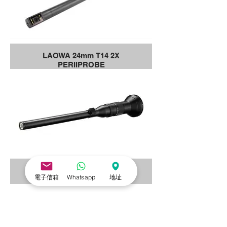
LAOWA 24mm T14 2X
PERIIPROBE
LAOWA 24mm F14 2X MACRO
電子信箱
Whatsapp
地址
PROBE